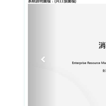
系統說明圖檔：(共11張圖檔)
Previous
最前張
上一張
適用對象與版本說明
標準版適合：
各單位的消耗品、可用
專業版功能：
增加管理功能，領用人
單機版：由一台電腦操作。單機版本
Server內部網路版：兩台以上電腦
網頁套件：增加領用人上網查詢與申請功
｜
網頁查詢申請與審核
|
版本比較表
|