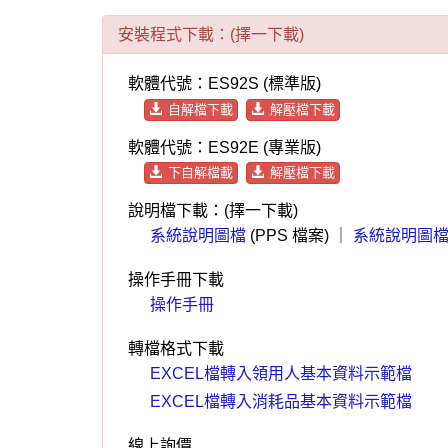
標準版-【ES92S】消耗品管理系統
我
專業版-【ES92E】消耗品管理系統
我
消耗品管理系統功能介紹
核心功能：
1. 庫存管理與查詢
‧入庫與領用管理：
記錄消耗品的入庫、
‧ 放置地點設定：
可為每項消耗品設定
‧ 歷史記錄查詢：
隨時查詢部門、單位
‧ 成本分析：
依據平均購買成本，計算
2. 報表生成
系統支援列印多種標準報表，滿足機關需
‧ 每月消耗品增減結存表