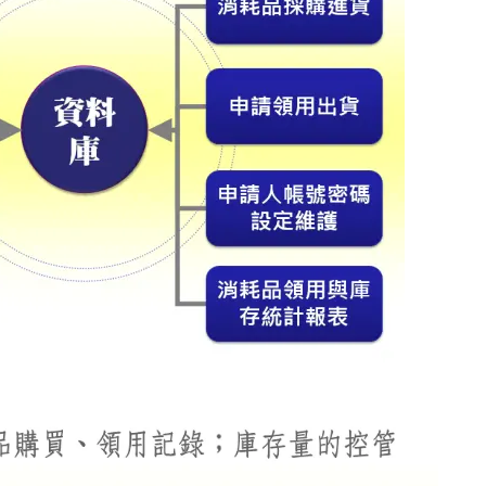
收發月報表』、『各單位領用消耗用品統計表』等各式報表。