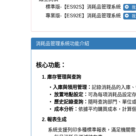
‧ 各單位領用消耗品統計表
‧ 消耗用品收發月報表
‧ 消耗用品收發分類帳
3. 庫存上下限管理
‧安全庫存設定：
設定庫存下限，當存量
‧最高庫存上限：
設定庫存上限，協助管
‧領用排名分析：
統計消耗品領用數量排
4. 資料管理與互通
‧ 資料備份：
管理者可隨時備份資料庫
‧ EXCEL 匯入匯出：
支援以 EXCEL
系統優勢：
‧ 操作簡單：
直觀介面，快速上手，降
‧ 數據精準：
提供即時庫存與領用數據
‧ 效率提升：
自動化報表生成與庫存管