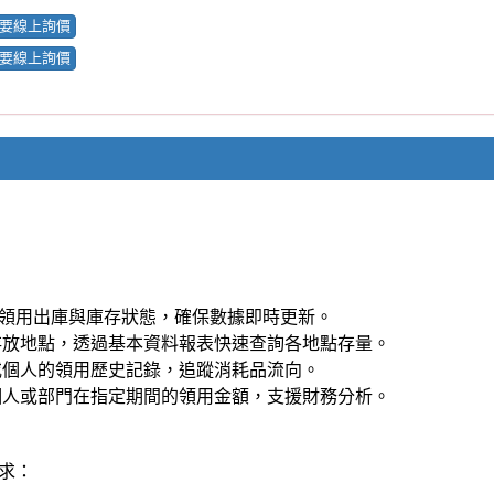
低於安全庫存時，系統自動統計並提示採購，確保供應充足。
理者掌握適宜採購數量，避免過量庫存。
名，洞察需求趨勢，制定合理的庫存範圍。
，確保數據安全。
 格式匯入與匯出資料，方便與其他系統整合或資料移轉。
低學習成本。
，支援採購決策。
理，減少人工操作時間。