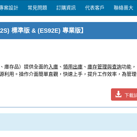
專案設計
常見問題
訂購資訊
代表客戶
聯絡普大
 標準版 & (ES92E) 專業版】
、庫存品）提供全面的
入庫
、
領用出庫
、
庫存管理與查詢
功能，
源利用。操作介面簡單直觀，快速上手，提升工作效率，為管理
下載
 - 傳統消耗品管理的挑戰