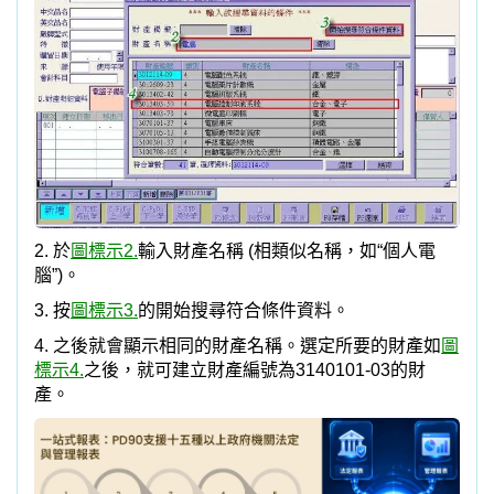
2. 於
圖標示2.
輸入財產名稱 (相類似名稱，如“個人電
腦”)。
3. 按
圖標示3.
的開始搜尋符合條件資料。
4. 之後就會顯示相同的財產名稱。選定所要的財產如
圖
標示4.
之後，就可建立財產編號為3140101-03的財
產。
<各式完整豐富的報表，100%節省人工整理資料的時
間。>