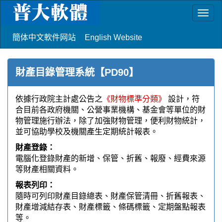
Togg
navig
簡体中文軟件网站
English Website
財產目錄管理系統【PD90】
依據行政院主計處公告之
《財物標準分類》
設計，符
合目前各政府機關、公營事業機構、基金會等單位的財
物管理施行辦法，除了加強財物管理，便利財物統計，
並可協助學校及機關產生定期統計報表。
財產登錄：
電腦化登錄財產的新增、保管、折舊、報廢、經費來源
等財產相關資料。
報表列印：
隨時可列印財產目錄總表、財產保管清冊、折舊報表、
財產增減結存表、財產標籤、條碼標籤、定期盤點報表
等。