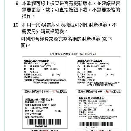
█
財產建檔的主畫面含新增刪除折舊報廢的處理
◎一個畫面就可以將財產管理做完整，含財產新增、報
廢、借用、增減值、及折舊資狀況(如 下圖)。
圖標示2.
如要找尋已記錄的財產做查詢或更動處理，可
由“不分類進階搜尋”或“依本類別進階搜尋(速度較快)”輸
入電腦編號、財產編號、財產名稱 、財產特徵、保管
單位、保管人與備註欄位任一條件搜尋。
圖標示1.
可由此處下拉選擇
財產類別瀏覽。