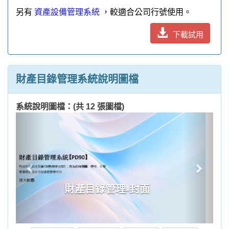
另有
資產設備管理系統
，較適合公司行號使用。
下載試用
-目錄-
財產目錄管理系統說明圖檔
系統說明圖檔：(共 12 張圖檔)
Previous
Next
最前張
上一張
播放
停止
下一張
最後張
適用對象與版本說明
適合：需要繳交財產報表給上級機關的行政單
位含國中小、高中(職)、法人、公所、代表