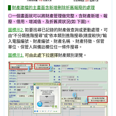
圖標示3.
按“新增”就可以輸入新的財產資料紀錄。
圖標示4.
可設定財產折舊狀況處理，每月列印折舊提列
的金額。亦可依公告現值等狀況，做財產增減值處理。
圖標示5.
財產借用明細與財產報廢處理
可在同一筆財產
的紀錄上作業，不需要離開畫面 ，簡化操作流程。
圖標示6.
可載入與本筆財產相關的電子檔案。
如操作手